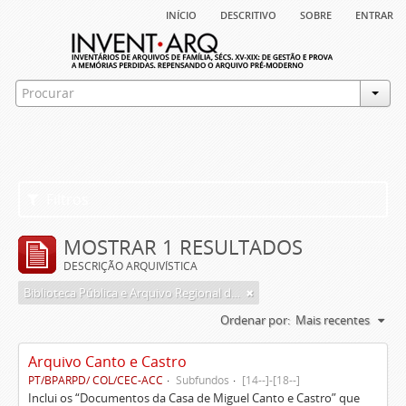
início
descritivo
sobre
entrar
Filtros
MOSTRAR 1 RESULTADOS
DESCRIÇÃO ARQUIVÍSTICA
Biblioteca Pública e Arquivo Regional de Ponta Delgada
Ordenar por:
Mais recentes
Arquivo Canto e Castro
PT/BPARPD/ COL/CEC-ACC
Subfundos
[14--]-[18--]
Inclui os “Documentos da Casa de Miguel Canto e Castro” que