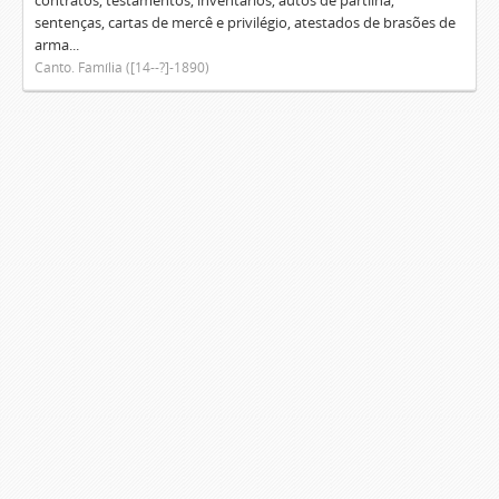
contratos, testamentos, inventários, autos de partilha,
sentenças, cartas de mercê e privilégio, atestados de brasões de
arma...
Canto. Família ([14--?]-1890)