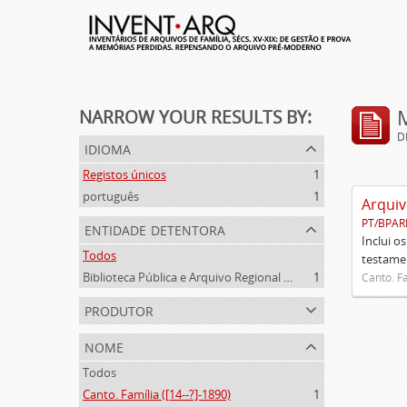
NARROW YOUR RESULTS BY:
D
idioma
Registos únicos
1
português
1
Arquiv
PT/BPAR
entidade detentora
Inclui o
Todos
testamen
Biblioteca Pública e Arquivo Regional de Ponta Delgada
1
Canto. Fa
produtor
nome
Todos
Canto. Família ([14--?]-1890)
1