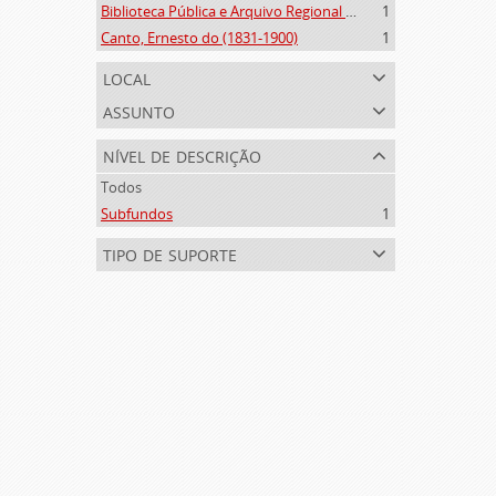
Biblioteca Pública e Arquivo Regional de Ponta Delgada (1841- )
1
Canto, Ernesto do (1831-1900)
1
local
assunto
nível de descrição
Todos
Subfundos
1
tipo de suporte