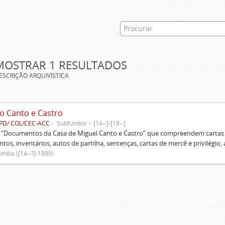
MOSTRAR 1 RESULTADOS
ESCRIÇÃO ARQUIVÍSTICA
o Canto e Castro
PD/ COL/CEC-ACC
Subfundos
[14--]-[18--]
s “Documentos da Casa de Miguel Canto e Castro” que compreendem cartas d
tos, inventários, autos de partilha, sentenças, cartas de mercê e privilégio,
mília ([14--?]-1890)