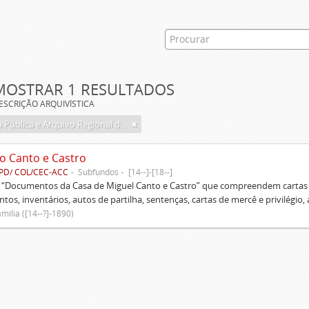
MOSTRAR 1 RESULTADOS
ESCRIÇÃO ARQUIVÍSTICA
Biblioteca Pública e Arquivo Regional de Ponta Delgada
o Canto e Castro
PD/ COL/CEC-ACC
Subfundos
[14--]-[18--]
s “Documentos da Casa de Miguel Canto e Castro” que compreendem cartas d
tos, inventários, autos de partilha, sentenças, cartas de mercê e privilégio,
mília ([14--?]-1890)