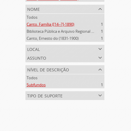
nome
Todos
Canto. Família ([14--?]-1890)
1
Biblioteca Pública e Arquivo Regional de Ponta Delgada (1841- )
1
Canto, Ernesto do (1831-1900)
1
local
assunto
nível de descrição
Todos
Subfundos
1
tipo de suporte