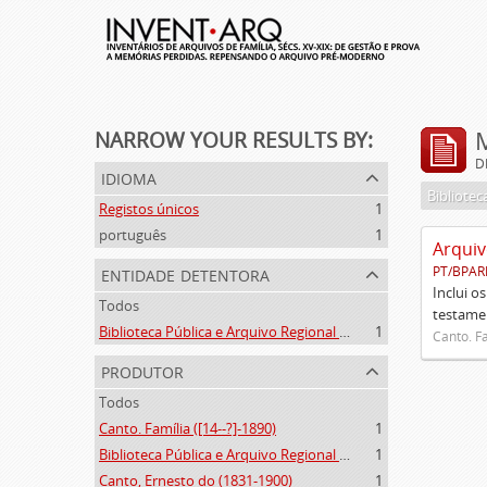
NARROW YOUR RESULTS BY:
D
idioma
Registos únicos
1
português
1
Arquiv
entidade detentora
PT/BPAR
Inclui o
Todos
testamen
Biblioteca Pública e Arquivo Regional de Ponta Delgada
1
Canto. Fa
produtor
Todos
Canto. Família ([14--?]-1890)
1
Biblioteca Pública e Arquivo Regional de Ponta Delgada (1841- )
1
Canto, Ernesto do (1831-1900)
1