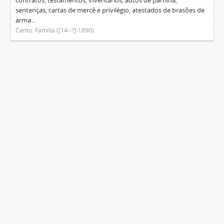
contratos, testamentos, inventários, autos de partilha,
sentenças, cartas de mercê e privilégio, atestados de brasões de
arma...
Canto. Família ([14--?]-1890)