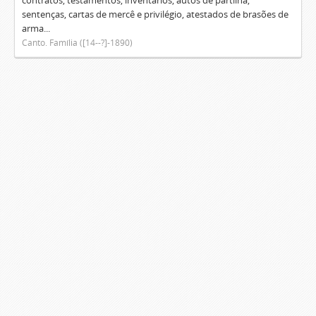
contratos, testamentos, inventários, autos de partilha,
sentenças, cartas de mercê e privilégio, atestados de brasões de
arma...
Canto. Família ([14--?]-1890)