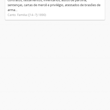
contratos, testamentos, inventários, autos de partilha,
sentenças, cartas de mercê e privilégio, atestados de brasões de
arma...
Canto. Família ([14--?]-1890)