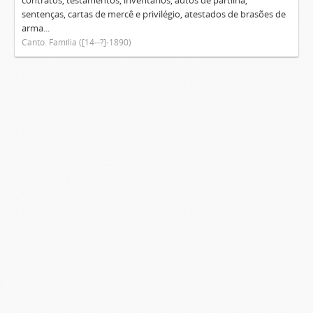
contratos, testamentos, inventários, autos de partilha,
sentenças, cartas de mercê e privilégio, atestados de brasões de
arma...
Canto. Família ([14--?]-1890)