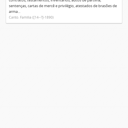
contratos, testamentos, inventários, autos de partilha,
sentenças, cartas de mercê e privilégio, atestados de brasões de
arma...
Canto. Família ([14--?]-1890)