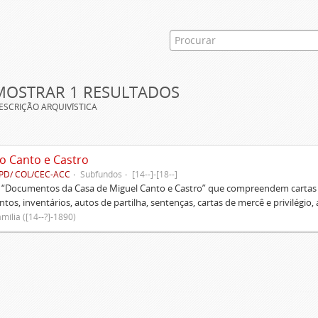
MOSTRAR 1 RESULTADOS
ESCRIÇÃO ARQUIVÍSTICA
o Canto e Castro
PD/ COL/CEC-ACC
Subfundos
[14--]-[18--]
s “Documentos da Casa de Miguel Canto e Castro” que compreendem cartas d
tos, inventários, autos de partilha, sentenças, cartas de mercê e privilégio,
mília ([14--?]-1890)