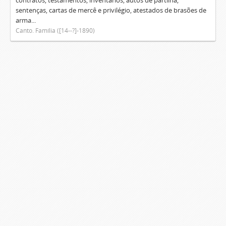
contratos, testamentos, inventários, autos de partilha,
sentenças, cartas de mercê e privilégio, atestados de brasões de
arma...
Canto. Família ([14--?]-1890)