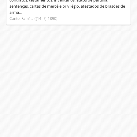
contratos, testamentos, inventários, autos de partilha,
sentenças, cartas de mercê e privilégio, atestados de brasões de
arma...
Canto. Família ([14--?]-1890)