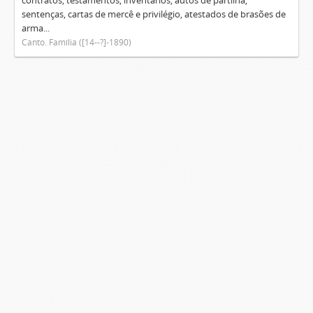
contratos, testamentos, inventários, autos de partilha,
sentenças, cartas de mercê e privilégio, atestados de brasões de
arma...
Canto. Família ([14--?]-1890)