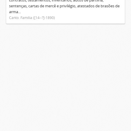
contratos, testamentos, inventários, autos de partilha,
sentenças, cartas de mercê e privilégio, atestados de brasões de
arma...
Canto. Família ([14--?]-1890)