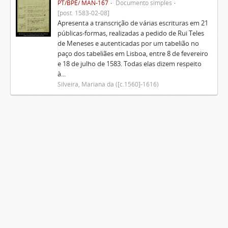
PT/BPE/ MAN-167
Documento simples
[post. 1583-02-08]
Apresenta a transcrição de várias escrituras em 21
públicas-formas, realizadas a pedido de Rui Teles
de Meneses e autenticadas por um tabelião no
paço dos tabeliães em Lisboa, entre 8 de fevereiro
e 18 de julho de 1583. Todas elas dizem respeito
à...
Silveira, Mariana da ([c.1560]-1616)