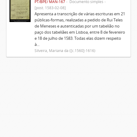
PT/BPE/ MAN-167
Documento simples
[post. 1583-02-08]
Apresenta a transcrição de várias escrituras em 21
públicas-formas, realizadas a pedido de Rui Teles
de Meneses e autenticadas por um tabelião no
paço dos tabeliães em Lisboa, entre 8 de fevereiro
e 18 de julho de 1583. Todas elas dizem respeito
à...
Silveira, Mariana da ([c.1560]-1616)