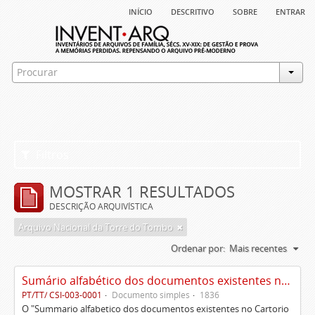
início
descritivo
sobre
entrar
Filtros
MOSTRAR 1 RESULTADOS
DESCRIÇÃO ARQUIVÍSTICA
Arquivo Nacional da Torre do Tombo
Ordenar por:
Mais recentes
Sumário alfabético dos documentos existentes no Cartório da Ilustríssima e Excelentíssima Casa dos senhores condes de Palma, Óbidos e Sabugal
PT/TT/ CSI-003-0001
Documento simples
1836
O "Summario alfabetico dos documentos existentes no Cartorio