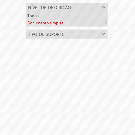
nível de descrição
Todos
Documento simples
1
tipo de suporte