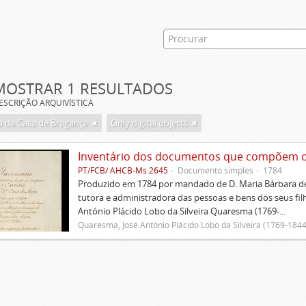
MOSTRAR 1 RESULTADOS
ESCRIÇÃO ARQUIVÍSTICA
 da Casa de Bragança
Only digital objects
Inventário dos documentos que compõem o c
PT/FCB/ AHCB-Ms.2645
Documento simples
1784
Produzido em 1784 por mandado de D. Maria Bárbara de
tutora e administradora das pessoas e bens dos seus fi
António Plácido Lobo da Silveira Quaresma (1769-...
Quaresma, José António Plácido Lobo da Silveira (1769-1844