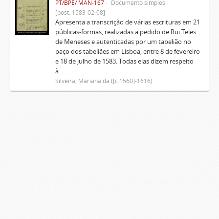
PT/BPE/ MAN-167
Documento simples
[post. 1583-02-08]
Apresenta a transcrição de várias escrituras em 21
públicas-formas, realizadas a pedido de Rui Teles
de Meneses e autenticadas por um tabelião no
paço dos tabeliães em Lisboa, entre 8 de fevereiro
e 18 de julho de 1583. Todas elas dizem respeito
à...
Silveira, Mariana da ([c.1560]-1616)