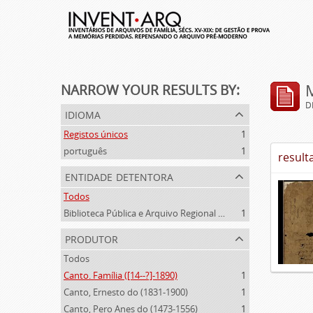
NARROW YOUR RESULTS BY:
D
idioma
Registos únicos
1
português
1
result
entidade detentora
Todos
Biblioteca Pública e Arquivo Regional de Ponta Delgada
1
produtor
Todos
Canto. Família ([14--?]-1890)
1
Canto, Ernesto do (1831-1900)
1
Canto, Pero Anes do (1473-1556)
1