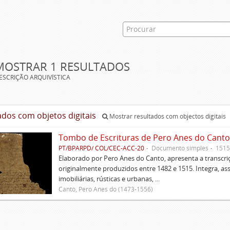
MOSTRAR 1 RESULTADOS
ESCRIÇÃO ARQUIVÍSTICA
ados com objetos digitais
Mostrar resultados com objectos digitais
Tombo de Escrituras de Pero Anes do Canto
PT/BPARPD/ COL/CEC-ACC-20
Documento simples
1515
Elaborado por Pero Anes do Canto, apresenta a transcriçã
originalmente produzidos entre 1482 e 1515. Integra, as
imobiliárias, rústicas e urbanas, ...
Canto, Pero Anes do (1473-1556)