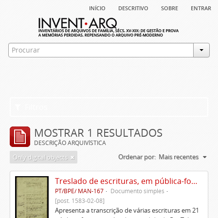
início
descritivo
sobre
entrar
Filtros
MOSTRAR 1 RESULTADOS
DESCRIÇÃO ARQUIVÍSTICA
Ordenar por:
Mais recentes
Only digital objects
Treslado de escrituras, em pública-forma, de Rui Teles de Meneses
PT/BPE/ MAN-167
Documento simples
[post. 1583-02-08]
Apresenta a transcrição de várias escrituras em 21