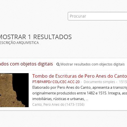
MOSTRAR 1 RESULTADOS
ESCRIÇÃO ARQUIVÍSTICA
ados com objetos digitais
Mostrar resultados com objectos digitais
Tombo de Escrituras de Pero Anes do Canto
PT/BPARPD/ COL/CEC-ACC-20
Documento simples
1515
Elaborado por Pero Anes do Canto, apresenta a transcriçã
originalmente produzidos entre 1482 e 1515. Integra, as
imobiliárias, rústicas e urbanas, ...
Canto, Pero Anes do (1473-1556)