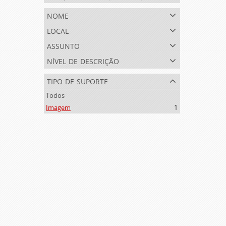
nome
local
assunto
nível de descrição
tipo de suporte
Todos
Imagem
1