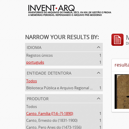
NARROW YOUR RESULTS BY:
D
idioma
Registos únicos
1
português
1
result
entidade detentora
Todos
Biblioteca Pública e Arquivo Regional de Ponta Delgada
1
produtor
Todos
Canto. Família ([14--?]-1890)
1
Canto, Ernesto do (1831-1900)
1
Canto, Pero Anes do (1473-1556)
1