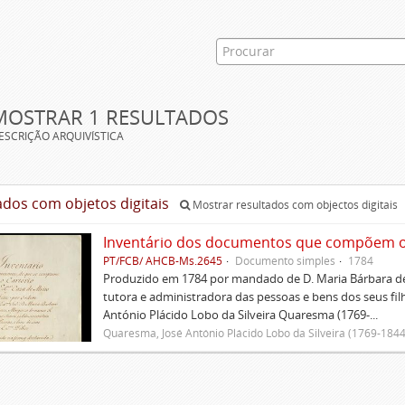
MOSTRAR 1 RESULTADOS
ESCRIÇÃO ARQUIVÍSTICA
ados com objetos digitais
Mostrar resultados com objectos digitais
Inventário dos documentos que compõem o c
PT/FCB/ AHCB-Ms.2645
Documento simples
1784
Produzido em 1784 por mandado de D. Maria Bárbara de
tutora e administradora das pessoas e bens dos seus fi
António Plácido Lobo da Silveira Quaresma (1769-...
Quaresma, José António Plácido Lobo da Silveira (1769-1844