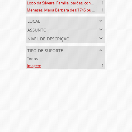
Lobo da Silveira. Família, barões, condes e marqueses de Alvito (1475-1910)
1
Meneses, Maria Bárbara de ([1745 ou 1751]-[post. 1784])
1
local
assunto
nível de descrição
tipo de suporte
Todos
Imagem
1