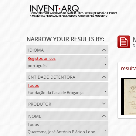
NARROW YOUR RESULTS BY:
D
idioma
Registos únicos
1
português
1
result
entidade detentora
Todos
Fundação da Casa de Bragança
1
produtor
nome
Todos
Quaresma, José António Plácido Lobo da Silveira (1769-1844)
1