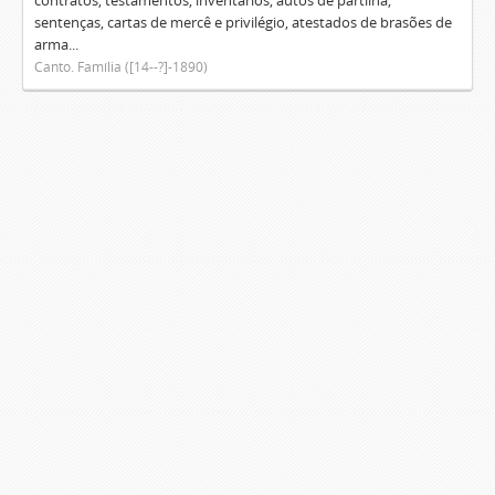
contratos, testamentos, inventários, autos de partilha,
sentenças, cartas de mercê e privilégio, atestados de brasões de
arma...
Canto. Família ([14--?]-1890)