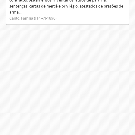
contratos, testamentos, inventários, autos de partilha,
sentenças, cartas de mercê e privilégio, atestados de brasões de
arma...
Canto. Família ([14--?]-1890)