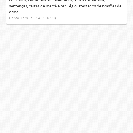
contratos, testamentos, inventários, autos de partilha,
sentenças, cartas de mercê e privilégio, atestados de brasões de
arma...
Canto. Família ([14--?]-1890)