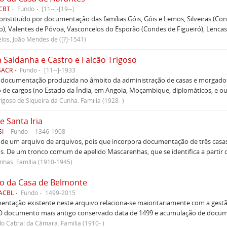
ACBT
Fundo
[11--]-[19--]
nstituído por documentação das famílias Góis, Góis e Lemos, Silveiras (Con
), Valentes de Póvoa, Vasconcelos do Esporão (Condes de Figueiró), Lenca
los, João Mendes de ([?]-1541)
a Saldanha e Castro e Falcão Trigoso
SACR
Fundo
[11--]-1933
documentação produzida no âmbito da administração de casas e morgado
o de cargos (no Estado da Índia, em Angola, Moçambique, diplomáticos, e ou
rigoso de Siqueira da Cunha. Família (1928- )
e Santa Iria
SI
Fundo
1346-1908
 de um arquivo de arquivos, pois que incorpora documentação de três casas
s. De um tronco comum de apelido Mascarenhas, que se identifica a partir d
has. Família (1910-1945)
o da Casa de Belmonte
 ACBL
Fundo
1499-2015
ntação existente neste arquivo relaciona-se maioritariamente com a gest
 O documento mais antigo conservado data de 1499 e acumulação de document
do Cabral da Câmara. Família (1910- )