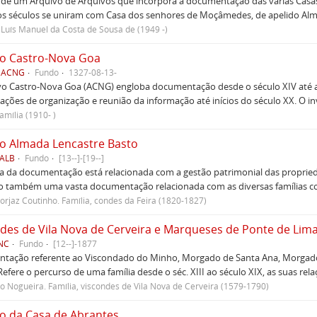
 de um Arquivo de Arquivos que incorpora a documentação das várias Casas
s séculos se uniram com Casa dos senhores de Moçâmedes, de apelido Almei
Luís Manuel da Costa de Sousa de (1949 -)
vo Castro-Nova Goa
 ACNG
Fundo
1327-08-13-
vo Castro-Nova Goa (ACNG) engloba documentação desde o século XIV até ao
ções de organização e reunião da informação até inícios do século XX. O i
amília (1910- )
o Almada Lencastre Basto
 ALB
Fundo
[13--]-[19--]
a da documentação está relacionada com a gestão patrimonial das propried
o também uma vasta documentação relacionada com as diversas famílias com
Forjaz Coutinho. Família, condes da Feira (1820-1827)
des de Vila Nova de Cerveira e Marqueses de Ponte de Lim
VNC
Fundo
[12--]-1877
tação referente ao Viscondado do Minho, Morgado de Santa Ana, Morgado 
Refere o percurso de uma família desde o séc. XIII ao século XIX, as suas re
to Nogueira. Família, viscondes de Vila Nova de Cerveira (1579-1790)
o da Casa de Abrantes