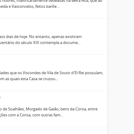
 nobres, maioritariamente sedeadas na Beira Alta, que ao
da e Vasconcelos, feitos barõe...
s dias de hoje. No entanto, apenas existiram
nventário do século XIX contempla a docume...
ades que os Viscondes de Vila de Souto d'El-Rei possuíam,
 as quais esta Casa se cruzou...
a
de Soalhães, Morgado de Gaião, bens da Coroa, entre
lações com a Coroa, com outras fam...