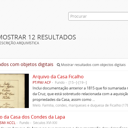
MOSTRAR 12 RESULTADOS
ESCRIÇÃO ARQUIVÍSTICA
ados com objetos digitais
Mostrar resultados com objectos digitais
Arquivo da Casa Ficalho
PT/FM/ ACF
Fundo
[15--]-[19--]
Inclui documentação anterior a 1815 que foi sumariada n
da Cruz, que está sobretudo relacionada com a aquisiçã
propriedades da Casa, assim como ...
Melo. Família, condes, marqueses e duquesa de Ficalho (17
o da Casa dos Condes da Lapa
CSM/ ACCL
Fundo
Séculos XVI-XXI