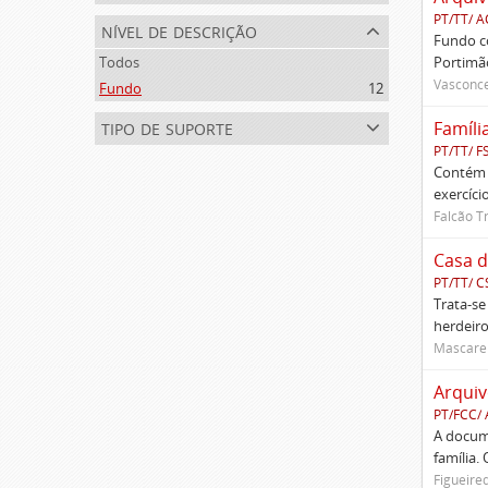
PT/TT/ 
nível de descrição
Fundo co
Todos
Portimão
Vasconce
Fundo
12
tipo de suporte
Famíli
PT/TT/ F
Contém 
exercíci
Falcão T
Casa d
PT/TT/ C
Trata-se
herdeiro
Mascaren
Arquiv
PT/FCC/
A docume
família.
Figueire