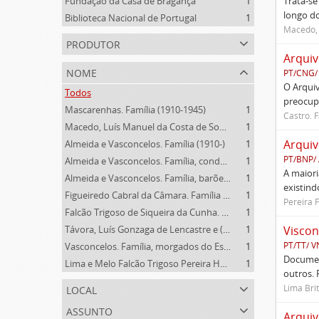
Fundação da Casa de Bragança
1
Trata-se
longo do
Biblioteca Nacional de Portugal
1
Macedo, 
produtor
Arqui
nome
PT/CNG/
O Arqui
Todos
preocupa
Mascarenhas. Família (1910-1945)
1
Castro. F
Macedo, Luís Manuel da Costa de Sousa de (1949 -)
1
Arquiv
Almeida e Vasconcelos. Família (1910-)
1
PT/BNP/
Almeida e Vasconcelos. Família, condes da Lapa (1822-1910)
1
A maiori
Almeida e Vasconcelos. Família, barões de Moçâmedes, viscondes da Lapa (1779-1822)
1
existind
Figueiredo Cabral da Câmara. Família (1910- )
1
Pereira 
Falcão Trigoso de Siqueira da Cunha. Família (1928- )
1
Távora, Luís Gonzaga de Lencastre e (1937-1993)
1
Viscon
PT/TT/ 
Vasconcelos. Família, morgados do Esporão (1489-1653)
1
Documen
Lima e Melo Falcão Trigoso Pereira Homem de Magalhães. Família (1834-1910)
1
outros. 
local
Lima Bri
assunto
Arquiv