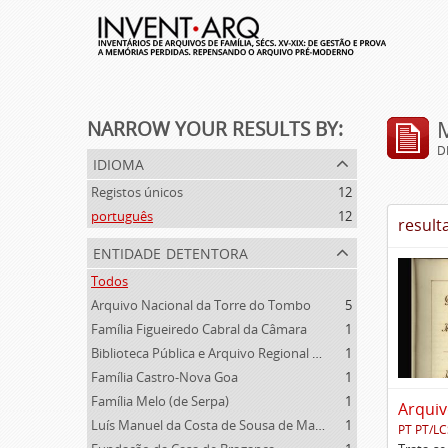
NARROW YOUR RESULTS BY:
D
idioma
Registos únicos
12
português
12
result
entidade detentora
Todos
Arquivo Nacional da Torre do Tombo
5
Família Figueiredo Cabral da Câmara
1
Biblioteca Pública e Arquivo Regional de Ponta Delgada
1
Família Castro-Nova Goa
1
Família Melo (de Serpa)
1
Arquiv
Luís Manuel da Costa de Sousa de Macedo
1
PT PT/L