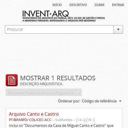
início
descritivo
sobre
entrar
Filtros
MOSTRAR 1 RESULTADOS
DESCRIÇÃO ARQUIVÍSTICA
Biblioteca Pública e Arquivo Regional de Ponta Delgada
Ordenar por:
Código de referência
Arquivo Canto e Castro
PT/BPARPD/ COL/CEC-ACC
Subfundos
[14--]-[18--]
Inclui os “Documentos da Casa de Miguel Canto e Castro” que