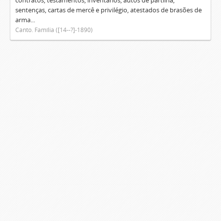
contratos, testamentos, inventários, autos de partilha,
sentenças, cartas de mercê e privilégio, atestados de brasões de
arma...
Canto. Família ([14--?]-1890)