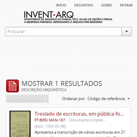
início
descritivo
sobre
entrar
Filtros
MOSTRAR 1 RESULTADOS
DESCRIÇÃO ARQUIVÍSTICA
Ordenar por:
Código de referência
Only digital objects
Treslado de escrituras, em pública-forma, de Rui Teles de Meneses
PT/BPE/ MAN-167
Documento simples
[post. 1583-02-08]
Apresenta a transcrição de várias escrituras em 21