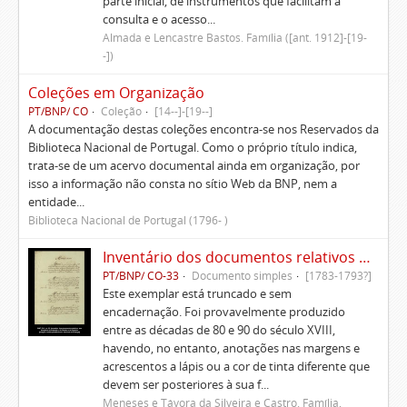
parte inicial, de instrumentos que facilitam a
consulta e o acesso...
Almada e Lencastre Bastos. Família ([ant. 1912]-[19-
-])
Coleções em Organização
PT/BNP/ CO
Coleção
[14--]-[19--]
A documentação destas coleções encontra-se nos Reservados da
Biblioteca Nacional de Portugal. Como o próprio título indica,
trata-se de um acervo documental ainda em organização, por
isso a informação não consta no sítio Web da BNP, nem a
entidade...
Biblioteca Nacional de Portugal (1796- )
Inventário dos documentos relativos aos Morgados da Patameira, de Oliveira e de Caparica
PT/BNP/ CO-33
Documento simples
[1783-1793?]
Este exemplar está truncado e sem
encadernação. Foi provavelmente produzido
entre as décadas de 80 e 90 do século XVIII,
havendo, no entanto, anotações nas margens e
acrescentos a lápis ou a cor de tinta diferente que
devem ser posteriores à sua f...
Meneses e Távora da Silveira e Castro. Família,