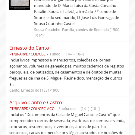
mandado de D. Maria Luísa da Costa Carvalho
Patalim Sousa e Lafetá, a irmã do 7.º conde de
Soure, e do seu marido, D. José Luís Gonzaga de
Sousa Coutinho Castel...
Sousa Coutinho. Família, condes de Redondo (1500-
1910)
Ernesto do Canto
PT/BPARPD/ COL/CEC
Fundo
[14--]-[18--]
Inclui livros impressos e manuscritos, coleções de jornais
açorianos, volumes de genealogias, muitos cadernos de registos
paroquiais, de batizados, de casamentos e de óbitos de muitas
freguesias da ilha de S. Miguel. Reúne documentação de outros
a...
Canto, Ernesto do (1831-1900)
Arquivo Canto e Castro
PT/BPARPD/ COL/CEC-ACC
Subfundos
[14--]-[18--]
Inclui os “Documentos da Casa de Miguel Canto e Castro” que
compreendem cartas de sesmaria, escrituras de compra e venda,
contratos, testamentos, inventários, autos de partilha,
sentenças, cartas de mercê e privilégio, atestados de brasões de