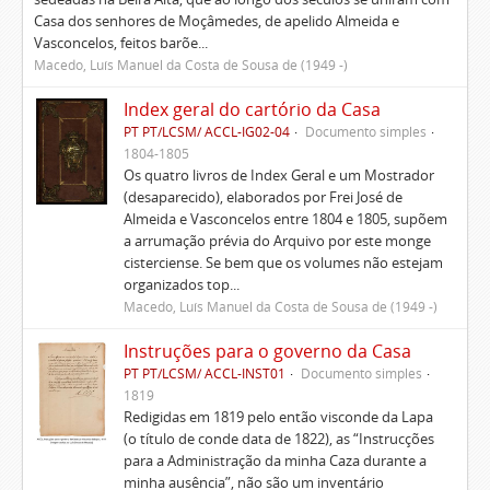
Casa dos senhores de Moçâmedes, de apelido Almeida e
Vasconcelos, feitos barõe...
Macedo, Luís Manuel da Costa de Sousa de (1949 -)
Index geral do cartório da Casa
PT PT/LCSM/ ACCL-IG02-04
Documento simples
1804-1805
Os quatro livros de Index Geral e um Mostrador
(desaparecido), elaborados por Frei José de
Almeida e Vasconcelos entre 1804 e 1805, supõem
a arrumação prévia do Arquivo por este monge
cisterciense. Se bem que os volumes não estejam
organizados top...
Macedo, Luís Manuel da Costa de Sousa de (1949 -)
Instruções para o governo da Casa
PT PT/LCSM/ ACCL-INST01
Documento simples
1819
Redigidas em 1819 pelo então visconde da Lapa
(o título de conde data de 1822), as “Instrucções
para a Administração da minha Caza durante a
minha ausência”, não são um inventário