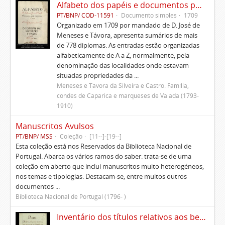
Alfabeto dos papéis e documentos pertencentes à Casa de D. José de Meneses e Távora
PT/BNP/ COD-11591
Documento simples
1709
Organizado em 1709 por mandado de D. José de
Meneses e Távora, apresenta sumários de mais
de 778 diplomas. As entradas estão organizadas
alfabeticamente de A a Z, normalmente, pela
denominação das localidades onde estavam
situadas propriedades da ...
Meneses e Távora da Silveira e Castro. Família,
condes de Caparica e marqueses de Valada (1793-
1910)
Manuscritos Avulsos
PT/BNP/ MSS
Coleção
[11--]-[19--]
Esta coleção está nos Reservados da Biblioteca Nacional de
Portugal. Abarca os vários ramos do saber: trata-se de uma
coleção em aberto que inclui manuscritos muito heterogéneos,
nos temas e tipologias. Destacam-se, entre muitos outros
documentos ...
Biblioteca Nacional de Portugal (1796- )
Inventário dos títulos relativos aos bens pertencentes aos Morgados administrados pelo Conde de Avintes