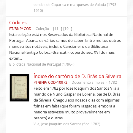
condes de Caparica e marqueses de Valada (1793-
1910)
Códices
PT/BNP/ COD
Coleção
[11--]-[19--]
Esta coleção está nos Reservados da Biblioteca Nacional de
Portugal. Abarca os vários ramos do saber. Entre muitos outros
manuscritos notáveis, inclui: o Cancioneiro da Biblioteca
Nacional (antigo Colocci-Brancuti), cópia do séc. XVI do mais
exten...
Biblioteca Nacional de Portugal (1796- )
Índice do cartório de D. Brás da Silveira
PT/BNP/ COD-10972
Documento simples
1782
Feito em 1782 por José Joaquim dos Santos Vila a
mando de Nuno Gaspar de Lorena, pai de D. Brás
da Silveira. Chegou aos nossos dias com algumas
folhas em falta (que foram rasgadas, embora a
maioria estivesse muito provavelmente em
branco) e outras...
Vila, José Joaquim dos Santos (flor. 1782)