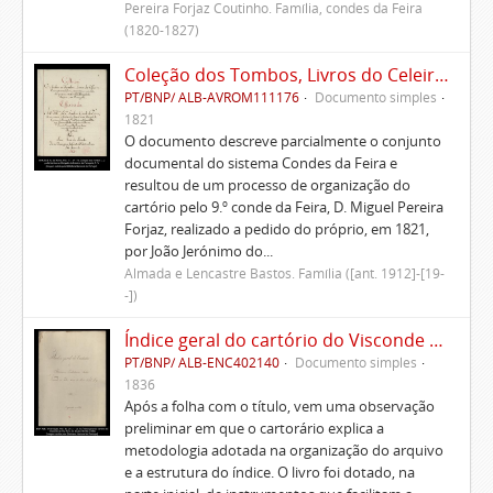
Pereira Forjaz Coutinho. Família, condes da Feira
(1820-1827)
Coleção dos Tombos, Livros do Celeiro, Escrituras, Documentos e títulos pertencentes ao Morgado de Freiriz e de Penegate
PT/BNP/ ALB-AVROM111176
Documento simples
1821
O documento descreve parcialmente o conjunto
documental do sistema Condes da Feira e
resultou de um processo de organização do
cartório pelo 9.º conde da Feira, D. Miguel Pereira
Forjaz, realizado a pedido do próprio, em 1821,
por João Jerónimo do...
Almada e Lencastre Bastos. Família ([ant. 1912]-[19-
-])
Índice geral do cartório do Visconde de Vila Nova do Souto d'El-Rei
PT/BNP/ ALB-ENC402140
Documento simples
1836
Após a folha com o título, vem uma observação
preliminar em que o cartorário explica a
metodologia adotada na organização do arquivo
e a estrutura do índice. O livro foi dotado, na