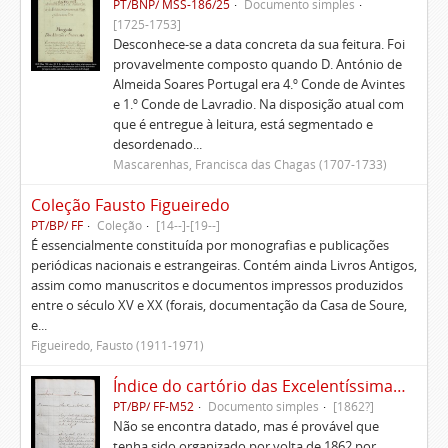
PT/BNP/ MSS-186/25
Documento simples
[1725-1753]
Desconhece-se a data concreta da sua feitura. Foi
provavelmente composto quando D. António de
Almeida Soares Portugal era 4.º Conde de Avintes
e 1.º Conde de Lavradio. Na disposição atual com
que é entregue à leitura, está segmentado e
desordenado...
Mascarenhas, Francisca das Chagas (1707-1733)
Coleção Fausto Figueiredo
PT/BP/ FF
Coleção
[14--]-[19--]
É essencialmente constituída por monografias e publicações
periódicas nacionais e estrangeiras. Contém ainda Livros Antigos,
assim como manuscritos e documentos impressos produzidos
entre o século XV e XX (forais, documentação da Casa de Soure,
e...
Figueiredo, Fausto (1911-1971)
Índice do cartório das Excelentíssimas Casas de Soure
PT/BP/ FF-M52
Documento simples
[1862?]
Não se encontra datado, mas é provável que
tenha sido organizado por volta de 1862 por