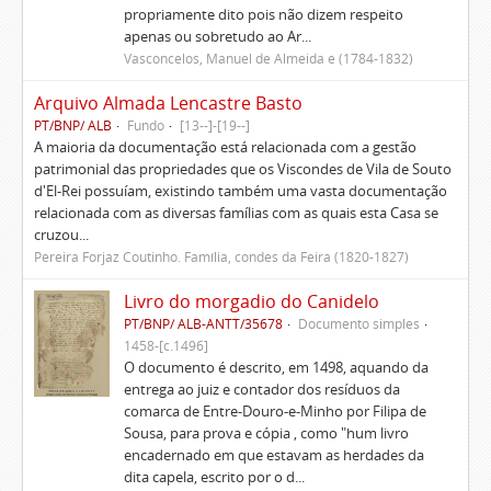
propriamente dito pois não dizem respeito
apenas ou sobretudo ao Ar...
Vasconcelos, Manuel de Almeida e (1784-1832)
Arquivo Almada Lencastre Basto
PT/BNP/ ALB
Fundo
[13--]-[19--]
A maioria da documentação está relacionada com a gestão
patrimonial das propriedades que os Viscondes de Vila de Souto
d'El-Rei possuíam, existindo também uma vasta documentação
relacionada com as diversas famílias com as quais esta Casa se
cruzou...
Pereira Forjaz Coutinho. Família, condes da Feira (1820-1827)
Livro do morgadio do Canidelo
PT/BNP/ ALB-ANTT/35678
Documento simples
1458-[c.1496]
O documento é descrito, em 1498, aquando da
entrega ao juiz e contador dos resíduos da
comarca de Entre-Douro-e-Minho por Filipa de
Sousa, para prova e cópia , como "hum livro
encadernado em que estavam as herdades da
dita capela, escrito por o d...