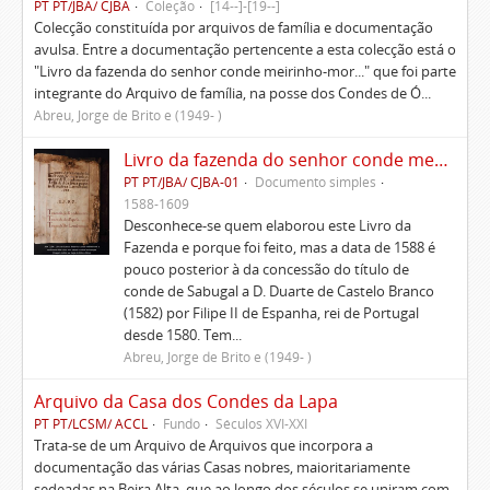
PT PT/JBA/ CJBA
Coleção
[14--]-[19--]
Colecção constituída por arquivos de família e documentação
avulsa. Entre a documentação pertencente a esta colecção está o
"Livro da fazenda do senhor conde meirinho-mor..." que foi parte
integrante do Arquivo de família, na posse dos Condes de Ó...
Abreu, Jorge de Brito e (1949- )
Livro da fazenda do senhor conde meirinho-mor e rendimento dela e dos seus papeis e outras lembranças
PT PT/JBA/ CJBA-01
Documento simples
1588-1609
Desconhece-se quem elaborou este Livro da
Fazenda e porque foi feito, mas a data de 1588 é
pouco posterior à da concessão do título de
conde de Sabugal a D. Duarte de Castelo Branco
(1582) por Filipe II de Espanha, rei de Portugal
desde 1580. Tem...
Abreu, Jorge de Brito e (1949- )
Arquivo da Casa dos Condes da Lapa
PT PT/LCSM/ ACCL
Fundo
Séculos XVI-XXI
Trata-se de um Arquivo de Arquivos que incorpora a
documentação das várias Casas nobres, maioritariamente
sedeadas na Beira Alta, que ao longo dos séculos se uniram com