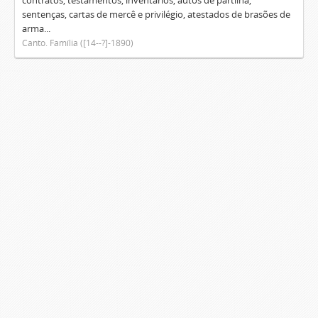
contratos, testamentos, inventários, autos de partilha,
sentenças, cartas de mercê e privilégio, atestados de brasões de
arma...
Canto. Família ([14--?]-1890)