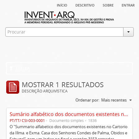
início
descritivo
sobre
entrar
Filtros
MOSTRAR 1 RESULTADOS
DESCRIÇÃO ARQUIVÍSTICA
Ordenar por:
Mais recentes
Sumário alfabético dos documentos existentes no Cartório da Ilustríssima e Excelentíssima Casa dos senhores condes de Palma, Óbidos e Sabugal
PT/TT/ CSI-003-0001
Documento simples
1836
O "Summario alfabetico dos documentos existentes no Cartorio
da Illma. e Exma. Casa dos Senhores Condes de Palma, Obidos e