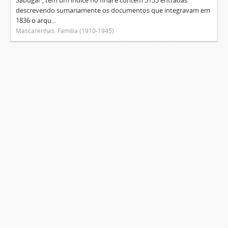
Sabugal", tem um índice no final e contém 3153 entradas
descrevendo sumariamente os documentos que integravam em
1836 o arqu...
Mascarenhas. Família (1910-1945)