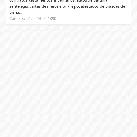
contratos, testamentos, inventários, autos de partilha,
sentenças, cartas de mercê e privilégio, atestados de brasões de
arma...
Canto. Família ([14--?]-1890)