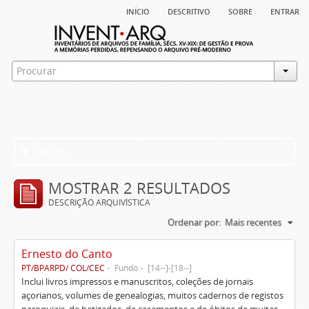
início
descritivo
sobre
entrar
Filtros
MOSTRAR 2 RESULTADOS
DESCRIÇÃO ARQUIVÍSTICA
Ordenar por:
Mais recentes
Ernesto do Canto
PT/BPARPD/ COL/CEC
Fundo
[14--]-[18--]
Inclui livros impressos e manuscritos, coleções de jornais
açorianos, volumes de genealogias, muitos cadernos de registos