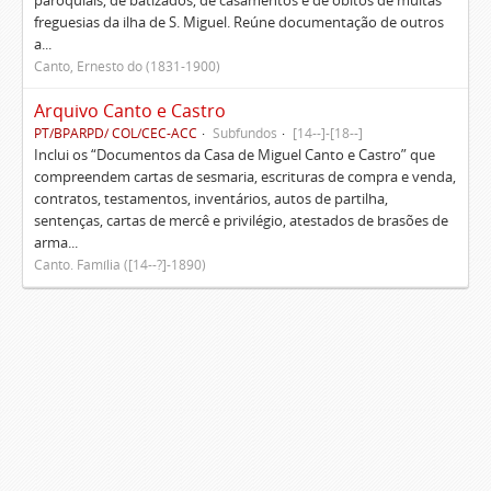
paroquiais, de batizados, de casamentos e de óbitos de muitas
freguesias da ilha de S. Miguel. Reúne documentação de outros
a...
Canto, Ernesto do (1831-1900)
Arquivo Canto e Castro
PT/BPARPD/ COL/CEC-ACC
Subfundos
[14--]-[18--]
Inclui os “Documentos da Casa de Miguel Canto e Castro” que
compreendem cartas de sesmaria, escrituras de compra e venda,
contratos, testamentos, inventários, autos de partilha,
sentenças, cartas de mercê e privilégio, atestados de brasões de
arma...
Canto. Família ([14--?]-1890)