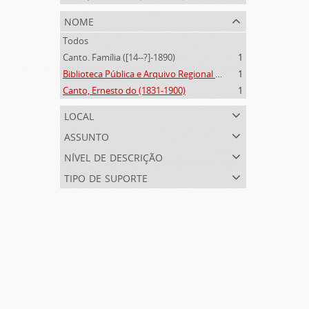
nome
Todos
Canto. Família ([14--?]-1890)
1
Biblioteca Pública e Arquivo Regional de Ponta Delgada (1841- )
1
Canto, Ernesto do (1831-1900)
1
local
assunto
nível de descrição
tipo de suporte