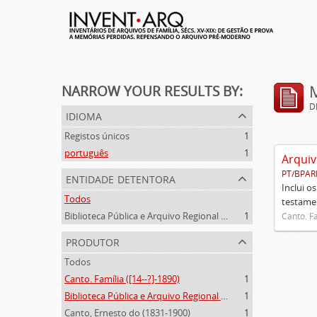
NARROW YOUR RESULTS BY:
D
idioma
Registos únicos
1
português
1
Arquiv
PT/BPAR
entidade detentora
Inclui o
Todos
testamen
Biblioteca Pública e Arquivo Regional de Ponta Delgada
1
Canto. Fa
produtor
Todos
Canto. Família ([14--?]-1890)
1
Biblioteca Pública e Arquivo Regional de Ponta Delgada (1841- )
1
Canto, Ernesto do (1831-1900)
1