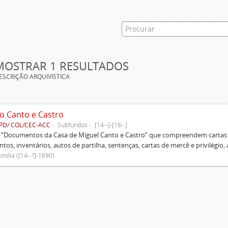
MOSTRAR 1 RESULTADOS
ESCRIÇÃO ARQUIVÍSTICA
o Canto e Castro
PD/ COL/CEC-ACC
Subfundos
[14--]-[18--]
s “Documentos da Casa de Miguel Canto e Castro” que compreendem cartas d
tos, inventários, autos de partilha, sentenças, cartas de mercê e privilégio,
mília ([14--?]-1890)