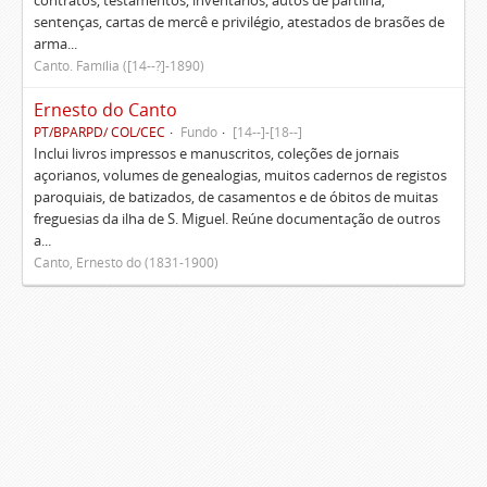
contratos, testamentos, inventários, autos de partilha,
sentenças, cartas de mercê e privilégio, atestados de brasões de
arma...
Canto. Família ([14--?]-1890)
Ernesto do Canto
PT/BPARPD/ COL/CEC
Fundo
[14--]-[18--]
Inclui livros impressos e manuscritos, coleções de jornais
açorianos, volumes de genealogias, muitos cadernos de registos
paroquiais, de batizados, de casamentos e de óbitos de muitas
freguesias da ilha de S. Miguel. Reúne documentação de outros
a...
Canto, Ernesto do (1831-1900)