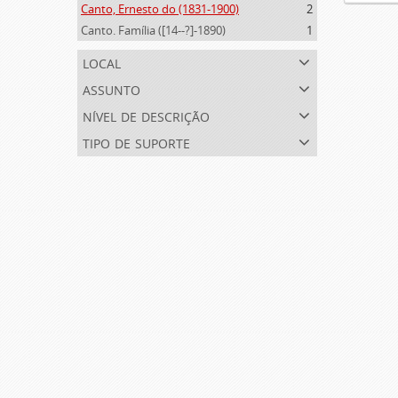
Canto, Ernesto do (1831-1900)
2
Canto. Família ([14--?]-1890)
1
local
assunto
nível de descrição
tipo de suporte