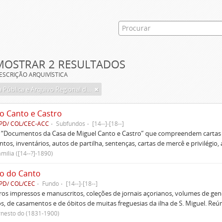
MOSTRAR 2 RESULTADOS
ESCRIÇÃO ARQUIVÍSTICA
Biblioteca Pública e Arquivo Regional de Ponta Delgada
o Canto e Castro
PD/ COL/CEC-ACC
Subfundos
[14--]-[18--]
s “Documentos da Casa de Miguel Canto e Castro” que compreendem cartas d
tos, inventários, autos de partilha, sentenças, cartas de mercê e privilégio,
mília ([14--?]-1890)
o do Canto
PD/ COL/CEC
Fundo
[14--]-[18--]
ivros impressos e manuscritos, coleções de jornais açorianos, volumes de gen
s, de casamentos e de óbitos de muitas freguesias da ilha de S. Miguel. Re
rnesto do (1831-1900)