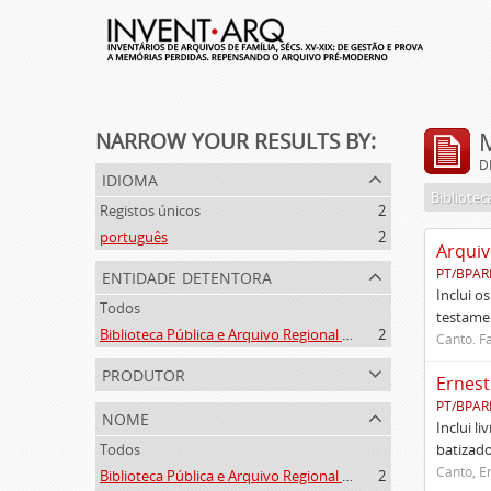
NARROW YOUR RESULTS BY:
D
idioma
Registos únicos
2
português
2
Arquiv
entidade detentora
PT/BPAR
Inclui o
Todos
testamen
Biblioteca Pública e Arquivo Regional de Ponta Delgada
2
Canto. Fa
produtor
Ernest
PT/BPAR
nome
Inclui l
Todos
batizado
Canto, E
Biblioteca Pública e Arquivo Regional de Ponta Delgada (1841- )
2