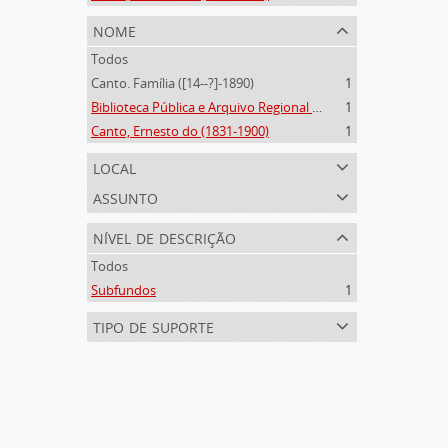
nome
Todos
Canto. Família ([14--?]-1890)
1
Biblioteca Pública e Arquivo Regional de Ponta Delgada (1841- )
1
Canto, Ernesto do (1831-1900)
1
local
assunto
nível de descrição
Todos
Subfundos
1
tipo de suporte