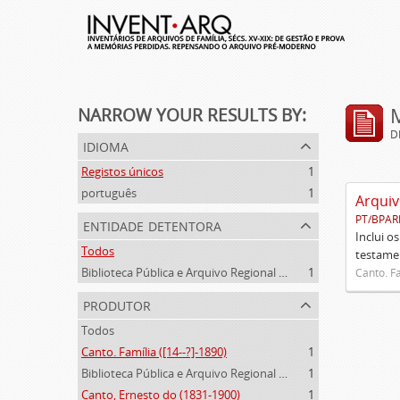
NARROW YOUR RESULTS BY:
D
idioma
Registos únicos
1
português
1
Arquiv
PT/BPAR
entidade detentora
Inclui o
Todos
testamen
Biblioteca Pública e Arquivo Regional de Ponta Delgada
1
Canto. Fa
produtor
Todos
Canto. Família ([14--?]-1890)
1
Biblioteca Pública e Arquivo Regional de Ponta Delgada (1841- )
1
Canto, Ernesto do (1831-1900)
1