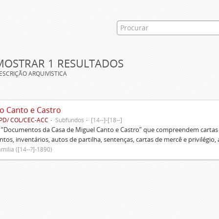
MOSTRAR 1 RESULTADOS
ESCRIÇÃO ARQUIVÍSTICA
o Canto e Castro
PD/ COL/CEC-ACC
Subfundos
[14--]-[18--]
s “Documentos da Casa de Miguel Canto e Castro” que compreendem cartas d
tos, inventários, autos de partilha, sentenças, cartas de mercê e privilégio,
mília ([14--?]-1890)