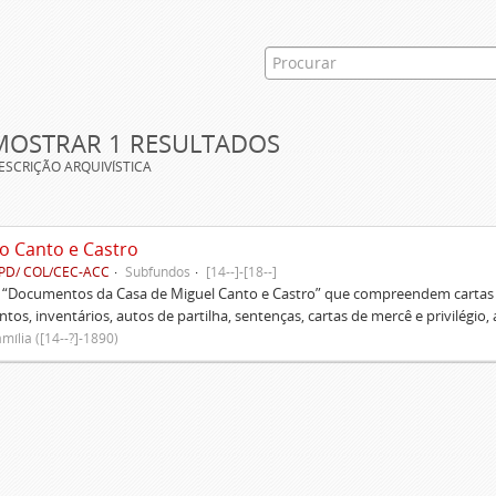
MOSTRAR 1 RESULTADOS
ESCRIÇÃO ARQUIVÍSTICA
o Canto e Castro
PD/ COL/CEC-ACC
Subfundos
[14--]-[18--]
s “Documentos da Casa de Miguel Canto e Castro” que compreendem cartas d
tos, inventários, autos de partilha, sentenças, cartas de mercê e privilégio,
mília ([14--?]-1890)