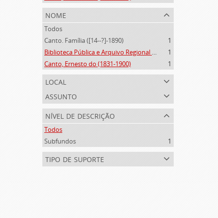
nome
Todos
Canto. Família ([14--?]-1890)
1
Biblioteca Pública e Arquivo Regional de Ponta Delgada (1841- )
1
Canto, Ernesto do (1831-1900)
1
local
assunto
nível de descrição
Todos
Subfundos
1
tipo de suporte