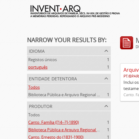
NARROW YOUR RESULTS BY:
D
idioma
Registos únicos
1
português
1
Arquiv
PT/BPAR
entidade detentora
Inclui o
Todos
testamen
Biblioteca Pública e Arquivo Regional de Ponta Delgada
1
Canto. Fa
produtor
Todos
Canto. Família ([14--?]-1890)
1
Biblioteca Pública e Arquivo Regional de Ponta Delgada (1841- )
1
Canto, Ernesto do (1831-1900)
1