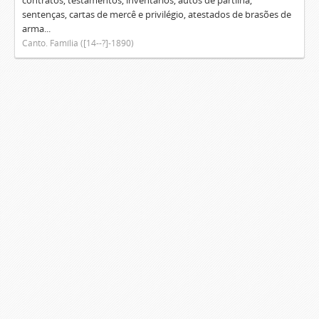
contratos, testamentos, inventários, autos de partilha,
sentenças, cartas de mercê e privilégio, atestados de brasões de
arma...
Canto. Família ([14--?]-1890)