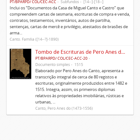
PT/BPARPD/ COL/CEC-ACC
Subfundos
[14--]-[18--]
Inclui os “Documentos da Casa de Miguel Canto e Castro” que
compreendem cartas de sesmaria, escrituras de compra e venda,
contratos, testamentos, inventários, autos de partilha,
sentenças, cartas de mercê e privilégio, atestados de brasões de
arma...
Canto. Família ([14--?]-1890)
Tombo de Escrituras de Pero Anes do Canto
PT/BPARPD/ COL/CEC-ACC-20
Documento simples
1515
Elaborado por Pero Anes do Canto, apresenta a
transcrição integral de cerca de 80 registos e
escrituras, originalmente produzidos entre 1482 e
1515. Integra, assim, os primeiros diplomas
relativos às propriedades imobiliárias, rústicas e
urbanas, ...
Canto, Pero Anes do (1473-1556)