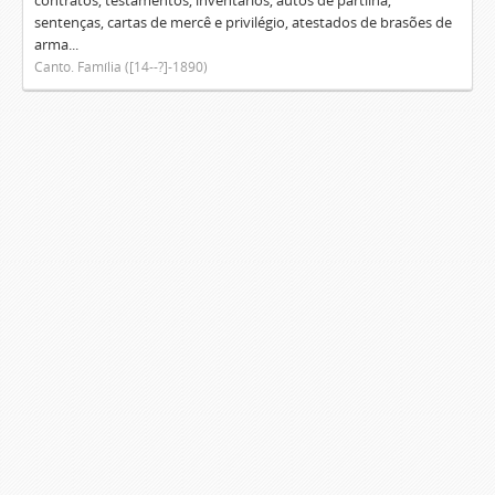
contratos, testamentos, inventários, autos de partilha,
sentenças, cartas de mercê e privilégio, atestados de brasões de
arma...
Canto. Família ([14--?]-1890)