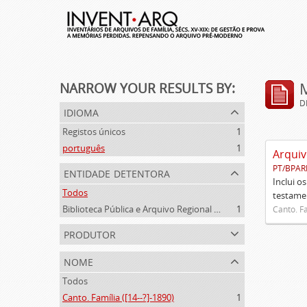
NARROW YOUR RESULTS BY:
D
idioma
Registos únicos
1
português
1
Arquiv
PT/BPAR
entidade detentora
Inclui o
Todos
testamen
Biblioteca Pública e Arquivo Regional de Ponta Delgada
1
Canto. Fa
produtor
nome
Todos
Canto. Família ([14--?]-1890)
1