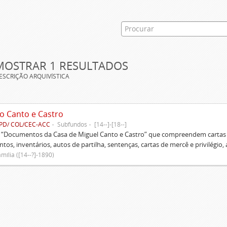
MOSTRAR 1 RESULTADOS
ESCRIÇÃO ARQUIVÍSTICA
o Canto e Castro
PD/ COL/CEC-ACC
Subfundos
[14--]-[18--]
s “Documentos da Casa de Miguel Canto e Castro” que compreendem cartas d
tos, inventários, autos de partilha, sentenças, cartas de mercê e privilégio,
mília ([14--?]-1890)