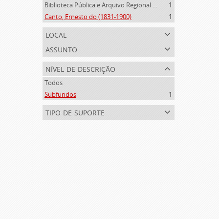
Biblioteca Pública e Arquivo Regional de Ponta Delgada (1841- )
1
Canto, Ernesto do (1831-1900)
1
local
assunto
nível de descrição
Todos
Subfundos
1
tipo de suporte