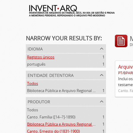
NARROW YOUR RESULTS BY:
D
idioma
Registos únicos
1
português
1
Arquiv
PT/BPAR
entidade detentora
Inclui o
Todos
testamen
Biblioteca Pública e Arquivo Regional de Ponta Delgada
1
Canto. Fa
produtor
Todos
Canto. Família ([14--?]-1890)
1
Biblioteca Pública e Arquivo Regional de Ponta Delgada (1841- )
1
Canto, Ernesto do (1831-1900)
1