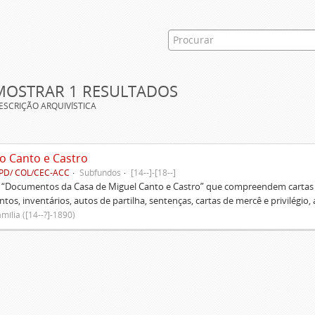
MOSTRAR 1 RESULTADOS
ESCRIÇÃO ARQUIVÍSTICA
o Canto e Castro
PD/ COL/CEC-ACC
Subfundos
[14--]-[18--]
s “Documentos da Casa de Miguel Canto e Castro” que compreendem cartas d
tos, inventários, autos de partilha, sentenças, cartas de mercê e privilégio,
mília ([14--?]-1890)