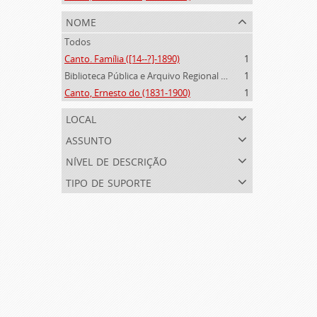
nome
Todos
Canto. Família ([14--?]-1890)
1
Biblioteca Pública e Arquivo Regional de Ponta Delgada (1841- )
1
Canto, Ernesto do (1831-1900)
1
local
assunto
nível de descrição
tipo de suporte