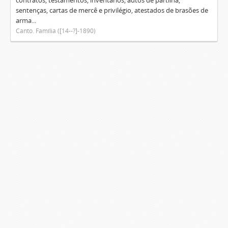
contratos, testamentos, inventários, autos de partilha,
sentenças, cartas de mercê e privilégio, atestados de brasões de
arma...
Canto. Família ([14--?]-1890)