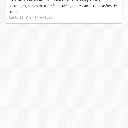
contratos, testamentos, inventários, autos de partilha,
sentenças, cartas de mercê e privilégio, atestados de brasões de
arma...
Canto. Família ([14--?]-1890)