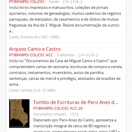
PT/BPARPD/ COL/CEC
Fundo
[14--]-[18--]
Inclui livros impressos e manuscritos, coleções de jornais
açorianos, volumes de genealogias, muitos cadernos de registos
paroquiais, de batizados, de casamentos e de óbitos de muitas
freguesias da ilha de S. Miguel. Reúne documentação de outros
a...
Canto, Ernesto do (1831-1900)
Arquivo Canto e Castro
PT/BPARPD/ COL/CEC-ACC
Subfundos
[14--]-[18--]
Inclui os “Documentos da Casa de Miguel Canto e Castro” que
compreendem cartas de sesmaria, escrituras de compra e venda,
contratos, testamentos, inventários, autos de partilha,
sentenças, cartas de mercê e privilégio, atestados de brasões de
arma...
Canto. Família ([14--?]-1890)
Tombo de Escrituras de Pero Anes do Canto
PT/BPARPD/ COL/CEC-ACC-20
Documento simples
1515
Elaborado por Pero Anes do Canto, apresenta a
transcrição integral de cerca de 80 registos e
escrituras, originalmente produzidos entre 1482 e