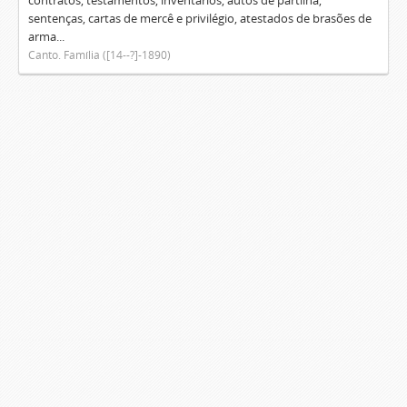
contratos, testamentos, inventários, autos de partilha,
sentenças, cartas de mercê e privilégio, atestados de brasões de
arma...
Canto. Família ([14--?]-1890)