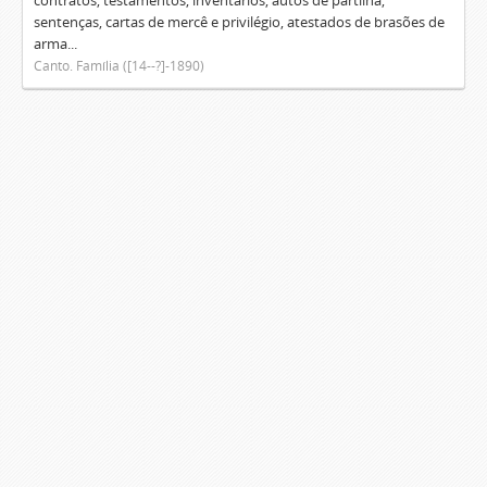
contratos, testamentos, inventários, autos de partilha,
sentenças, cartas de mercê e privilégio, atestados de brasões de
arma...
Canto. Família ([14--?]-1890)